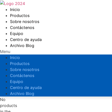
Ir
al
Inicio
contenido
Productos
Sobre nosotros
Contáctenos
Equipo
Centro de ayuda
Archivo Blog
Menu
Inicio
Productos
Sobre nosotros
Contáctenos
Equipo
Centro de ayuda
Archivo Blog
No
products
in the