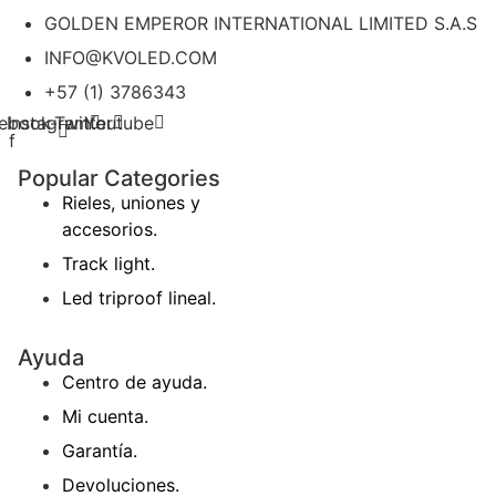
GOLDEN EMPEROR INTERNATIONAL LIMITED S.A.S
INFO@KVOLED.COM
+57 (1) 3786343
ebook-
Instagram
Twitter
Youtube
f
Popular Categories
Rieles, uniones y
accesorios.
Track light.
Led triproof lineal.
Ayuda
Centro de ayuda.
Mi cuenta.
Garantía.
Devoluciones.