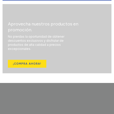
Aprovecha nuestros productos en
promoción.
No pierdas la oportunidad de obtener
descuentos exclusivos y disfrutar de
productos de alta calidad a precios
excepcionales.
¡COMPRA AHORA!